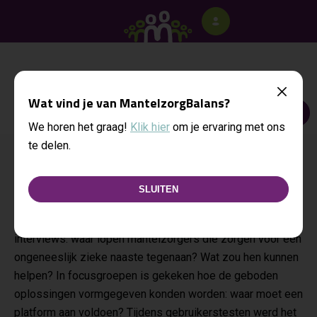
Wat vind je van MantelzorgBalans?
MENU
We horen het graag!
Klik hier
om je ervaring met ons
te delen.
Over ons
SLUITEN
Het platform MantelzorgBalans is gemaakt samen met
mantelzorgers en experts. De basis is gevormd in
interviews: waar lopen mantelzorgers die zorgen voor een
ongeneeslijk zieke naaste tegenaan? Wat zou hen kunnen
helpen? In focusgroepen is gekeken hoe de geboden
oplossingen vormgegeven konden worden: waar moet een
platform aan voldoen? Tijdens gebruikerstesten werd het